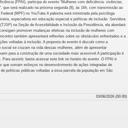
ciência (FPAI), participa do evento “Mulheres com deficiência: vivências,
”, que será realizado na próxima segunda (8), às 16h, com transmissão ao
o Federal (MPF) no YouTube.A palestra será ministrada pela psicóloga
eira, especialista em educação especial e políticas de inclusão. Servidora
 (TJSP) na Seção de Acessibilidade e Inclusão da Presidência, ela abordará
e consigam promover mudanças efetivas na inclusão de mulheres com
encontro também apresentará reflexões sobre os obstáculos enfrentados e a
ções voltadas à inclusão. A proposta do evento é discutir como a
o social se cruzam na vida dessas mulheres, além de apresentar
ribuem para a construção de uma sociedade mais acessível.A participação é
a. Para assistir, basta acessar este link no horário do evento. O FPAI é
des que somam esforços no desenvolvimento de ações integradas de
e políticas públicas voltadas a essa parcela da população em São
03/06/2026 (00:00)