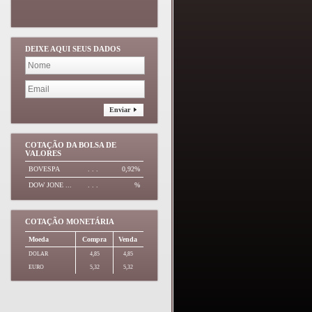
DEIXE AQUI SEUS DADOS
Enviar
COTAÇÃO DA BOLSA DE
VALORES
BOVESPA
. . .
0,92%
DOW JONE ...
. . .
%
COTAÇÃO MONETÁRIA
Moeda
Compra
Venda
DOLAR
4,85
4,85
EURO
5,32
5,32