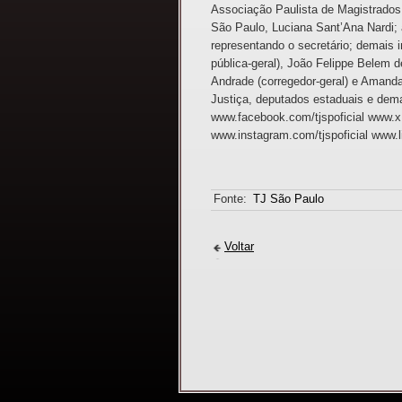
Associação Paulista de Magistrados 
São Paulo, Luciana Sant’Ana Nardi; 
representando o secretário; demais 
pública-geral), João Felippe Belem 
Andrade (corregedor-geral) e Amanda 
Justiça, deputados estaduais e demai
www.facebook.com/tjspoficial www.x.c
www.instagram.com/tjspoficial www.
Fonte:
TJ São Paulo
Voltar