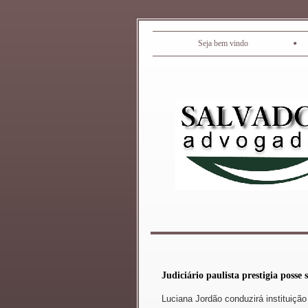
•
Seja bem vindo
Judiciário paulista prestigia posse
Luciana Jordão conduzirá instituição