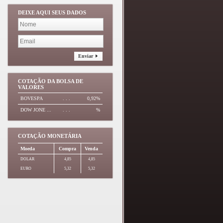
DEIXE AQUI SEUS DADOS
Enviar
COTAÇÃO DA BOLSA DE
VALORES
BOVESPA
. . .
0,92%
DOW JONE ...
. . .
%
COTAÇÃO MONETÁRIA
Moeda
Compra
Venda
DOLAR
4,85
4,85
EURO
5,32
5,32