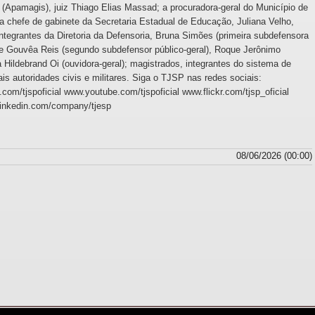
(Apamagis), juiz Thiago Elias Massad; a procuradora-geral do Município de
a chefe de gabinete da Secretaria Estadual de Educação, Juliana Velho,
integrantes da Diretoria da Defensoria, Bruna Simões (primeira subdefensora
de Gouvêa Reis (segundo subdefensor público-geral), Roque Jerônimo
Hildebrand Oi (ouvidora-geral); magistrados, integrantes do sistema de
s autoridades civis e militares. Siga o TJSP nas redes sociais:
om/tjspoficial www.youtube.com/tjspoficial www.flickr.com/tjsp_oficial
linkedin.com/company/tjesp
08/06/2026 (00:00)