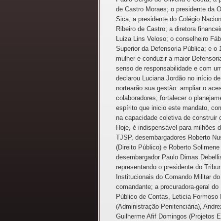
de Castro Moraes; o presidente da
Sica; a presidente do Colégio Nacio
Ribeiro de Castro; a diretora finan
Luiza Lins Veloso; o conselheiro Fá
Superior da Defensoria Pública; e o
mulher e conduzir a maior Defensor
senso de responsabilidade e com uma
declarou Luciana Jordão no início d
nortearão sua gestão: ampliar o acess
colaboradores; fortalecer o planejam
espírito que inicio este mandato, co
na capacidade coletiva de construir 
Hoje, é indispensável para milhões 
TJSP, desembargadores Roberto Nuss
(Direito Público) e Roberto Solimene
desembargador Paulo Dimas Debellis
representando o presidente do Tribu
Institucionais do Comando Militar d
comandante; a procuradora-geral do 
Público de Contas, Leticia Formoso D
(Administração Penitenciária), Andr
Guilherme Afif Domingos (Projetos Es