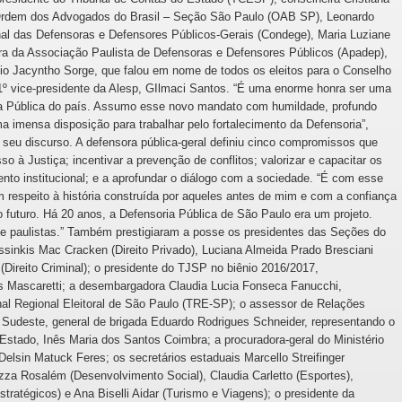
 Ordem dos Advogados do Brasil – Seção São Paulo (OAB SP), Leonardo
nal das Defensoras e Defensores Públicos-Gerais (Condege), Maria Luziane
ceira da Associação Paulista de Defensoras e Defensores Públicos (Apadep),
bio Jacyntho Sorge, que falou em nome de todos os eleitos para o Conselho
 1º vice-presidente da Alesp, GIlmaci Santos. “É uma enorme honra ser uma
ia Pública do país. Assumo esse novo mandato com humildade, profundo
 imensa disposição para trabalhar pelo fortalecimento da Defensoria”,
e seu discurso. A defensora pública-geral definiu cinco compromissos que
o à Justiça; incentivar a prevenção de conflitos; valorizar e capacitar os
ento institucional; e a aprofundar o diálogo com a sociedade. “É com esse
m respeito à história construída por aqueles antes de mim e com a confiança
o futuro. Há 20 anos, a Defensoria Pública de São Paulo era um projeto.
de paulistas.” Também prestigiaram a posse os presidentes das Seções do
inkis Mac Cracken (Direito Privado), Luciana Almeida Prado Bresciani
 (Direito Criminal); o presidente do TJSP no biênio 2016/2017,
 Mascaretti; a desembargadora Claudia Lucia Fonseca Fanucchi,
nal Regional Eleitoral de São Paulo (TRE-SP); o assessor de Relações
o Sudeste, general de brigada Eduardo Rodrigues Schneider, representando o
Estado, Inês Maria dos Santos Coimbra; a procuradora-geral do Ministério
elsin Matuck Feres; os secretários estaduais Marcello Streifinger
ezza Rosalém (Desenvolvimento Social), Claudia Carletto (Esportes),
tratégicos) e Ana Biselli Aidar (Turismo e Viagens); o presidente da