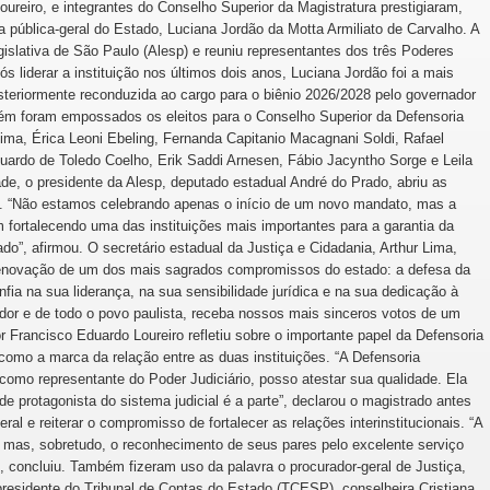
reiro, e integrantes do Conselho Superior da Magistratura prestigiaram,
a pública-geral do Estado, Luciana Jordão da Motta Armiliato de Carvalho. A
islativa de São Paulo (Alesp) e reuniu representantes dos três Poderes
ós liderar a instituição nos últimos dois anos, Luciana Jordão foi a mais
steriormente reconduzida ao cargo para o biênio 2026/2028 pelo governador
bém foram empossados os eleitos para o Conselho Superior da Defensoria
ma, Érica Leoni Ebeling, Fernanda Capitanio Macagnani Soldi, Rafael
ardo de Toledo Coelho, Erik Saddi Arnesen, Fábio Jacyntho Sorge e Leila
ade, o presidente da Alesp, deputado estadual André do Prado, abriu as
l. “Não estamos celebrando apenas o início de um novo mandato, mas a
 fortalecendo uma das instituições mais importantes para a garantia da
do”, afirmou. O secretário estadual da Justiça e Cidadania, Arthur Lima,
renovação de um dos mais sagrados compromissos do estado: a defesa da
fia na sua liderança, na sua sensibilidade jurídica e na sua dedicação à
or e de todo o povo paulista, receba nossos mais sinceros votos de um
 Francisco Eduardo Loureiro refletiu sobre o importante papel da Defensoria
 como a marca da relação entre as duas instituições. “A Defensoria
omo representante do Poder Judiciário, posso atestar sua qualidade. Ela
 protagonista do sistema judicial é a parte”, declarou o magistrado antes
ral e reiterar o compromisso de fortalecer as relações interinstitucionais. “A
 mas, sobretudo, o reconhecimento de seus pares pelo excelente serviço
”, concluiu. Também fizeram uso da palavra o procurador-geral de Justiça,
 presidente do Tribunal de Contas do Estado (TCESP), conselheira Cristiana