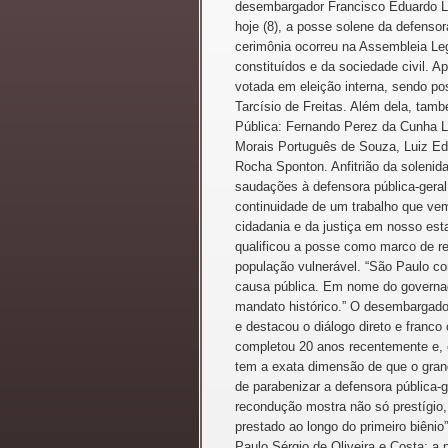
desembargador Francisco Eduardo Lou
hoje (8), a posse solene da defensor
cerimônia ocorreu na Assembleia Leg
constituídos e da sociedade civil. Ap
votada em eleição interna, sendo po
Tarcísio de Freitas. Além dela, tam
Pública: Fernando Perez da Cunha Li
Morais Português de Souza, Luiz Edu
Rocha Sponton. Anfitrião da solenid
saudações à defensora pública-gera
continuidade de um trabalho que vem
cidadania e da justiça em nosso esta
qualificou a posse como marco de 
população vulnerável. “São Paulo con
causa pública. Em nome do governad
mandato histórico.” O desembargador
e destacou o diálogo direto e franco
completou 20 anos recentemente e, c
tem a exata dimensão de que o grande
de parabenizar a defensora pública-ge
recondução mostra não só prestígio,
prestado ao longo do primeiro biênio
Paulo Sérgio de Oliveira e Costa; a