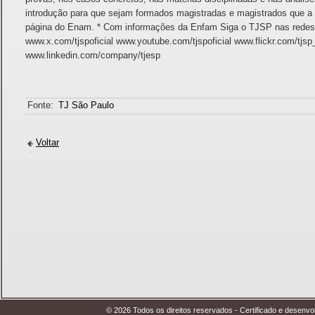
introdução para que sejam formados magistradas e magistrados que a 
página do Enam. * Com informações da Enfam Siga o TJSP nas redes s
www.x.com/tjspoficial www.youtube.com/tjspoficial www.flickr.com/tjsp_
www.linkedin.com/company/tjesp
Fonte:
TJ São Paulo
Voltar
© 2026 Todos os direitos reservados - Certificado e desen