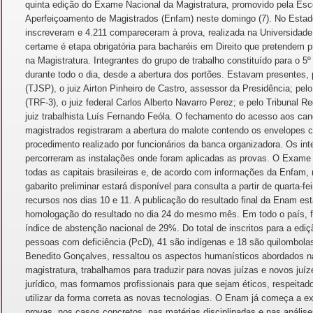
quinta edição do Exame Nacional da Magistratura, promovido pela Es
Aperfeiçoamento de Magistrados (Enfam) neste domingo (7). No Estad
inscreveram e 4.211 compareceram à prova, realizada na Universidade 
certame é etapa obrigatória para bacharéis em Direito que pretendem p
na Magistratura. Integrantes do grupo de trabalho constituído para o
durante todo o dia, desde a abertura dos portões. Estavam presentes, 
(TJSP), o juiz Airton Pinheiro de Castro, assessor da Presidência; pel
(TRF-3), o juiz federal Carlos Alberto Navarro Perez; e pelo Tribunal R
juiz trabalhista Luís Fernando Feóla. O fechamento do acesso aos can
magistrados registraram a abertura do malote contendo os envelopes 
procedimento realizado por funcionários da banca organizadora. Os in
percorreram as instalações onde foram aplicadas as provas. O Exame
todas as capitais brasileiras e, de acordo com informações da Enfam,
gabarito preliminar estará disponível para consulta a partir de quarta-fe
recursos nos dias 10 e 11. A publicação do resultado final da Enam est
homologação do resultado no dia 24 do mesmo mês. Em todo o país, f
índice de abstenção nacional de 29%. Do total de inscritos para a ed
pessoas com deficiência (PcD), 41 são indígenas e 18 são quilombolas.
Benedito Gonçalves, ressaltou os aspectos humanísticos abordados na 
magistratura, trabalhamos para traduzir para novas juízas e novos juí
jurídico, mas formamos profissionais para que sejam éticos, respeita
utilizar da forma correta as novas tecnologias. O Enam já começa a exi
provas, nos casos concretos, nas matérias disciplinadas e nas anális