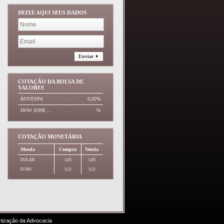
DEIXE AQUI SEUS DADOS
Enviar
COTAÇÃO DA BOLSA DE
VALORES
BOVESPA
. . .
0,92%
DOW JONE ...
. . .
%
COTAÇÃO MONETÁRIA
Moeda
Compra
Venda
DOLAR
4,85
4,85
EURO
5,32
5,32
nização da Advocacia