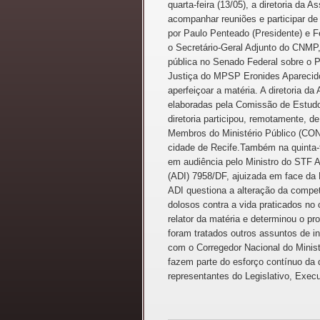
quarta-feira (13/05), a diretoria da 
acompanhar reuniões e participar de 
por Paulo Penteado (Presidente) e Fe
o Secretário-Geral Adjunto do CNMP
pública no Senado Federal sobre o Pr
Justiça do MPSP Eronides Aparecid
aperfeiçoar a matéria. A diretoria 
elaboradas pela Comissão de Estudos
diretoria participou, remotamente, 
Membros do Ministério Público (CONA
cidade de Recife.Também na quinta-f
em audiência pelo Ministro do STF A
(ADI) 7958/DF, ajuizada em face da L
ADI questiona a alteração da competê
dolosos contra a vida praticados no
relator da matéria e determinou o p
foram tratados outros assuntos de i
com o Corregedor Nacional do Minis
fazem parte do esforço contínuo da 
representantes do Legislativo, Execut