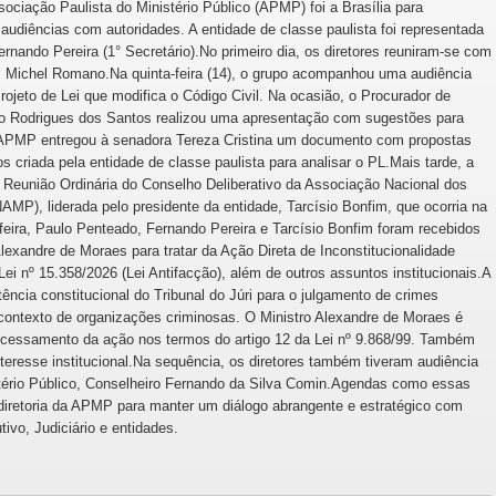
Associação Paulista do Ministério Público (APMP) foi a Brasília para
audiências com autoridades. A entidade de classe paulista foi representada
rnando Pereira (1° Secretário).No primeiro dia, os diretores reuniram-se com
, Michel Romano.Na quinta-feira (14), o grupo acompanhou uma audiência
ojeto de Lei que modifica o Código Civil. Na ocasião, o Procurador de
o Rodrigues dos Santos realizou uma apresentação com sugestões para
da APMP entregou à senadora Tereza Cristina um documento com propostas
 criada pela entidade de classe paulista para analisar o PL.Mais tarde, a
de Reunião Ordinária do Conselho Deliberativo da Associação Nacional dos
MP), liderada pelo presidente da entidade, Tarcísio Bonfim, que ocorria na
eira, Paulo Penteado, Fernando Pereira e Tarcísio Bonfim foram recebidos
lexandre de Moraes para tratar da Ação Direta de Inconstitucionalidade
ei nº 15.358/2026 (Lei Antifacção), além de outros assuntos institucionais.A
ncia constitucional do Tribunal do Júri para o julgamento de crimes
 contexto de organizações criminosas. O Ministro Alexandre de Moraes é
rocessamento da ação nos termos do artigo 12 da Lei nº 9.868/99. Também
nteresse institucional.Na sequência, os diretores também tiveram audiência
tério Público, Conselheiro Fernando da Silva Comin.Agendas como essas
diretoria da APMP para manter um diálogo abrangente e estratégico com
ivo, Judiciário e entidades.