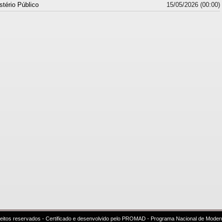
stério Público
15/05/2026 (00:00)
reitos reservados - Certificado e desenvolvido pelo PROMAD - Programa Nacional de Moder