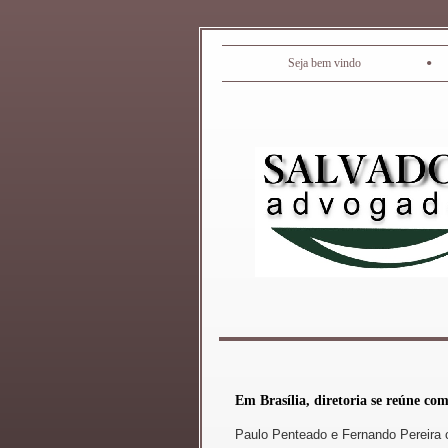
•
Seja bem vindo
Em Brasília, diretoria se reúne co
Paulo Penteado e Fernando Pereir