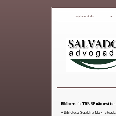
•
Seja bem vindo
Biblioteca do TRE-SP não terá fun
A Biblioteca Geraldina Marx, situada