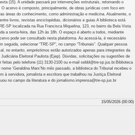
 sexta (15). A unidade passará por intervenções estruturais, retomando o
 O acervo é composto, principalmente, de obras jurídicas com foco em
outras áreas do conhecimento, como administração e medicina. Atualmente, o
entre livros, revistas enciclopédias, dicionários e guias.A biblioteca está
RE-SP localizada na Rua Francisca Miquelina, 123, no bairro da Bela Vista.
da a sexta-feira, das 12h às 18h. O espaço é aberto a todos, mediante
acervo pode ser consultado nesta plataforma. Ao acessá-la, é necessário
, em seguida, selecionar “TRE-SP”, no campo “Tribunais”. Qualquer pessoa
cal, no entanto, empréstimos estão autorizados apenas para integrantes da
Judiciária Eleitoral Paulista (Ejep). Dúvidas, solicitações ou sugestões de
 feitas pelo telefone (11) 3130-2100 ou e-mail sebbl@tre-sp.jus.br.Biblioteca
 o nome ‘Geraldina Marx’No mês passado, a biblioteca do Tribunal recebeu o
servidora, jornalista e escritora que trabalhou na Justiça Eleitoral
tuou no campo da literatura e do jornalismo.imprensa@tre-sp.jus.br
15/05/2026 (00:00)