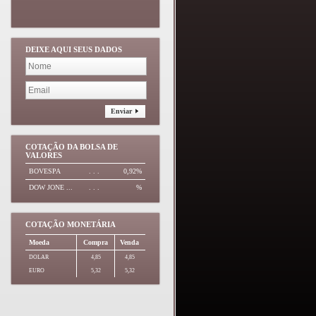
DEIXE AQUI SEUS DADOS
Enviar
COTAÇÃO DA BOLSA DE
VALORES
BOVESPA
. . .
0,92%
DOW JONE ...
. . .
%
COTAÇÃO MONETÁRIA
Moeda
Compra
Venda
DOLAR
4,85
4,85
EURO
5,32
5,32